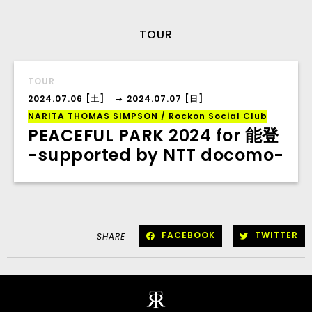
TOUR
TOUR
2024.07.06 [土]
2024.07.07 [日]
→
NARITA THOMAS SIMPSON
/
Rockon Social Club
PEACEFUL PARK 2024 for 能登
-supported by NTT docomo-
FACEBOOK
TWITTER
SHARE